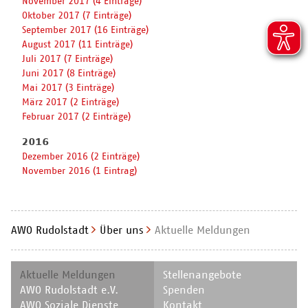
November 2017 (4 Einträge)
Oktober 2017 (7 Einträge)
September 2017 (16 Einträge)
August 2017 (11 Einträge)
Juli 2017 (7 Einträge)
Juni 2017 (8 Einträge)
Mai 2017 (3 Einträge)
März 2017 (2 Einträge)
Februar 2017 (2 Einträge)
2016
Dezember 2016 (2 Einträge)
November 2016 (1 Eintrag)
AWO Rudolstadt
Über uns
Aktuelle Meldungen
Navigation
Navigation
Aktuelle Meldungen
Stellenangebote
überspringen
überspringen
AWO Rudolstadt e.V.
Spenden
AWO Soziale Dienste
Kontakt