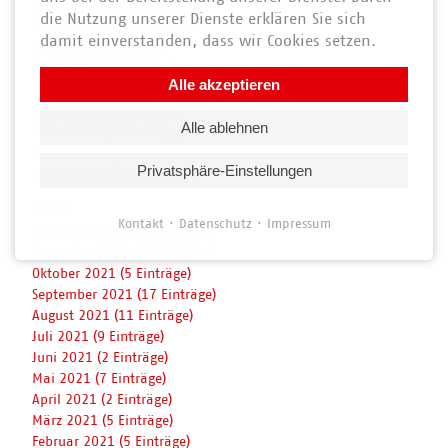
September 2022 (6 Einträge)
die Nutzung unserer Dienste erklären Sie sich
August 2022 (15 Einträge)
damit einverstanden, dass wir Cookies setzen.
Juli 2022 (9 Einträge)
Juni 2022 (11 Einträge)
Alle akzeptieren
Mai 2022 (14 Einträge)
April 2022 (12 Einträge)
Alle ablehnen
März 2022 (14 Einträge)
Februar 2022 (6 Einträge)
Privatsphäre-Einstellungen
Januar 2022 (10 Einträge)
2021
Kontakt
Datenschutz
Impressum
Dezember 2021 (15 Einträge)
November 2021 (17 Einträge)
Oktober 2021 (5 Einträge)
September 2021 (17 Einträge)
August 2021 (11 Einträge)
Juli 2021 (9 Einträge)
Juni 2021 (2 Einträge)
Mai 2021 (7 Einträge)
April 2021 (2 Einträge)
März 2021 (5 Einträge)
Februar 2021 (5 Einträge)