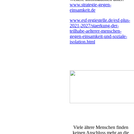
www.strategie-gegen-
einsamkeit.de
www.esf-regiestelle.de/esf-plus-
2021-2027/staerkung-der-
teilhabe-aelterer-menschen-
gegen-einsamkeit-und-soziale-
isolation.html
Viele ältere Menschen finden
keinen Anschluss mehr an die