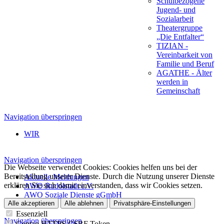
Schulbezogene
Jugend- und
Sozialarbeit
Theatergruppe
„Die Entfalter“
TIZIAN -
Vereinbarkeit von
Familie und Beruf
AGATHE - Älter
werden in
Gemeinschaft
Navigation überspringen
WIR
Navigation überspringen
Die Webseite verwendet Cookies: Cookies helfen uns bei der
Bereitstellung unserer Dienste. Durch die Nutzung unserer Dienste
Aktuelle Meldungen
erklären Sie sich damit einverstanden, dass wir Cookies setzen.
AWO Rudolstadt e.V.
AWO Soziale Dienste gGmbH
Alle akzeptieren
Alle ablehnen
Privatsphäre-Einstellungen
Essenziell
Navigation überspringen
Contao HTTPS CSRF Token