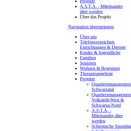
Projekte
A.S.T.A. - Miteinander
älter werden
Über das Projekt
Navigation überspringen
Über uns
Telefonverzeichnis
Einrichtungen & Dienste
Kinder & Jugendliche
Familien
Senioren
Wohnen & Begegnen
Therapieangebote
Projekte
Quartiersmanagemen
Schwarzatal
Quartiers­managemen
Volkstedt-West &
Schwarza-Nord
A.S.T.A. -
Miteinander älter
werden
Schremsche Sportpla