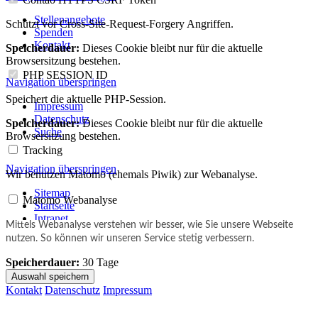
Stellenangebote
Schützt vor Cross-Site-Request-Forgery Angriffen.
Spenden
Kontakt
Speicherdauer:
Dieses Cookie bleibt nur für die aktuelle
Browsersitzung bestehen.
PHP SESSION ID
Navigation überspringen
Speichert die aktuelle PHP-Session.
Impressum
Datenschutz
Speicherdauer:
Dieses Cookie bleibt nur für die aktuelle
Suche
Browsersitzung bestehen.
Tracking
Navigation überspringen
Wir benutzen Matomo (ehemals Piwik) zur Webanalyse.
Sitemap
Matomo Webanalyse
Startseite
Intranet
Mittels Webanalyse verstehen wir besser, wie Sie unsere Webseite
nutzen. So können wir unseren Service stetig verbessern.
Speicherdauer:
30 Tage
Auswahl speichern
Kontakt
Datenschutz
Impressum