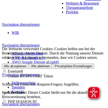
Wohnen & Begegnen
Therapieangebote
Projekte
Navigation überspringen
WIR
Navigation überspringen
Die Webseite verwendet Cookies: Cookies helfen uns bei der
Bereitstellung unserer Dienste. Durch die Nutzung unserer Dienste
Aktuelle Meldungen
erklären Sie sich damit einverstanden, dass wir Cookies setzen.
AWO Rudolstadt e.V.
AWO Soziale Dienste gGmbH
Alle akzeptieren
Alle ablehnen
Privatsphäre-Einstellungen
Essenziell
Navigation überspringen
Contao HTTPS CSRF Token
Stellenangebote
Schützt vor Cross-Site-Request-Forgery Angriffen.
Spenden
Kontakt
Speicherdauer:
Dieses Cookie bleibt nur für die aktuelle
Browsersitzung bestehen.
PHP SESSION ID
Navigation überspringen