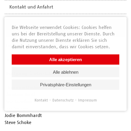
Kontakt und Anfahrt
Unser Team
Die Webseite verwendet Cookies: Cookies helfen
uns bei der Bereitstellung unserer Dienste. Durch
die Nutzung unserer Dienste erklären Sie sich
Dominik Böttcher
damit einverstanden, dass wir Cookies setzen.
Alle akzeptieren
Jana Goldbach
Alle ablehnen
(Unterstützungskraft)
Wolfgang
Privatsphäre-Einstellungen
Ehrenamtliche Mitarbeiter*innen
Christian Bartl
Kontakt
Datenschutz
Impressum
Paul Günther
Tilo George
Jodie Bommhardt
Steve Schoke