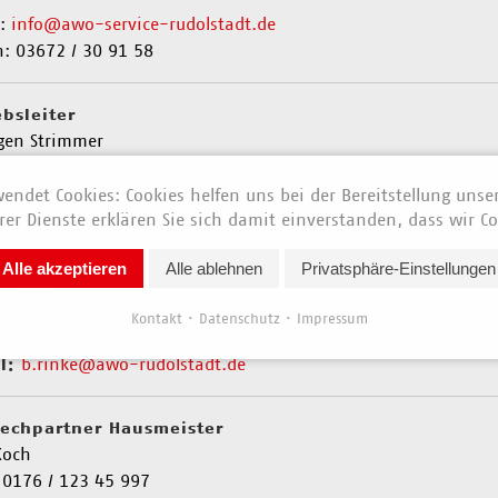
l:
info@awo-service-rudolstadt.de
n: 03672 / 30 91 58
ebsleiter
rgen Strimmer
 0176 / 123 45 981
j.strimmer@awo-rudolstadt.de
endet Cookies: Cookies helfen uns bei der Bereitstellung unse
l:
er Dienste erklären Sie sich damit einverstanden, dass wir Co
echpartnerin Reinigung
Alle akzeptieren
Alle ablehnen
Privatsphäre-Einstellungen
a Rinke
irtin für Reinigungs- und Hygienemanagement
Kontakt
Datenschutz
Impressum
 0176 / 123 45 992
b.rinke@awo-rudolstadt.de
l:
echpartner Hausmeister
Koch
 0176 / 123 45 997