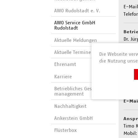
E-Mai
AWO Rudolstadt e. V.
Telefo
AWO Service GmbH
Rudolstadt
Betri
Dr. Jü
Aktuelle Meldungen
Mobil:
Aktuelle Termine
Die Webseite verw
E-Mai
die Nutzung unser
Ehrenamt
Anspr
Karriere
Bettin
Fachw
Betriebliches Gesundheits­
Mobil:
manage­ment
E-Mai
Nachhaltigkeit
Ankerstein GmbH
Anspr
Timo 
Flüsterbox
Mobil: