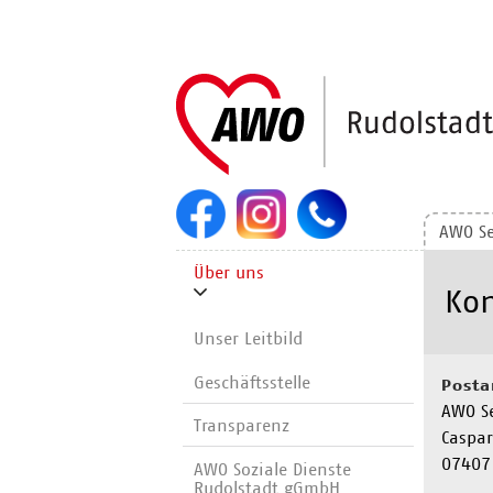
Navigation
überspringen
AWO Se
Navigation
Über uns
überspringen
Kon
Unser Leitbild
Geschäftsstelle
Posta
AWO S
Transparenz
Caspar
07407
AWO Soziale Dienste
Rudolstadt gGmbH