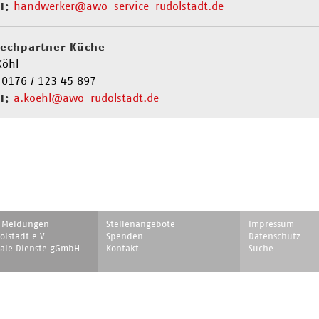
handwerker@awo-service-rudolstadt.de
l:
echpartner Küche
Köhl
 0176 / 123 45 897
a.koehl@awo-rudolstadt.de
l:
on
Navigation
Navigation
e Meldungen
Stellenangebote
Impressum
ingen
überspringen
überspringen
lstadt e.V.
Spenden
Datenschutz
iale Dienste gGmbH
Kontakt
Suche