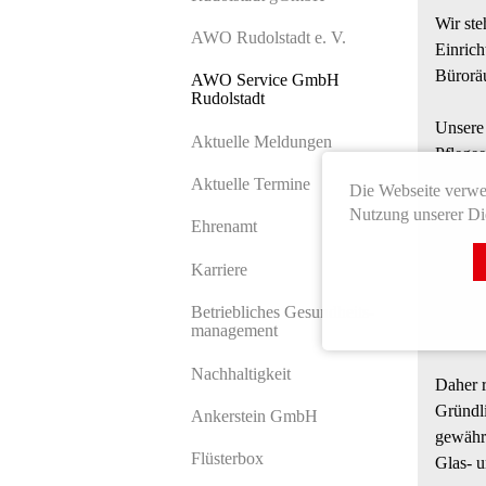
Wir ste
AWO Rudolstadt e. V.
Einrich
Bürorä
AWO Service GmbH
Rudolstadt
Unsere 
Aktuelle Meldungen
Pflegee
Bei der
Aktuelle Termine
Die Webseite verwen
Nutzung unserer Die
Ehrenamt
Wir 
Karriere
Betriebliches Gesundheits­
manage­ment
Denn 
Nachhaltigkeit
Daher r
Gründli
Ankerstein GmbH
gewährl
Flüsterbox
Glas- 