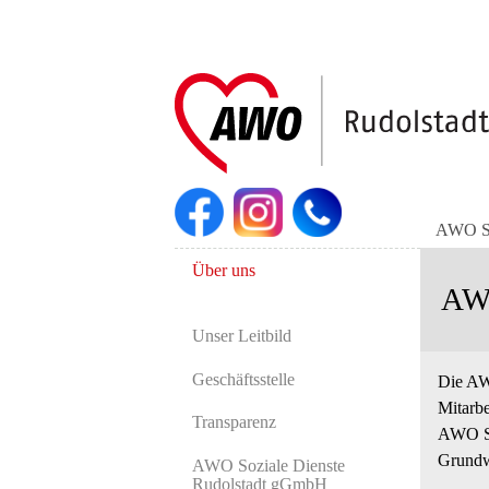
Navigation
überspringen
AWO Se
Navigation
Über uns
überspringen
AWO
Unser Leitbild
Geschäftsstelle
Die AWO
Mitarbe
Transparenz
AWO So
Grundwe
AWO Soziale Dienste
Rudolstadt gGmbH