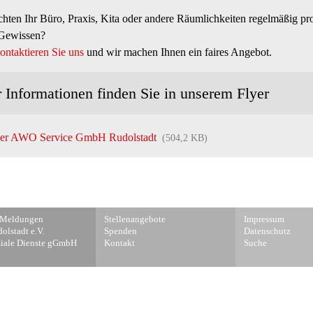
hten Ihr Büro, Praxis, Kita oder andere Räumlichkeiten regelmäßig prof
Gewissen?
ntaktieren Sie uns
und wir machen Ihnen ein faires Angebot.
 Informationen finden Sie in unserem Flyer
yer AWO Service GmbH Rudolstadt
(504,2 KB)
on
Navigation
Navigation
 Meldungen
Stellenangebote
Impressum
ngen
überspringen
überspringen
lstadt e.V.
Spenden
Datenschutz
iale Dienste gGmbH
Kontakt
Suche