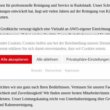
hen für professionelle Reinigung und Service in Rudolstadt. Unser S
tungen entwickelt hat, liegt seit vielen Jahren auf der Reinigung von K
umen.
Großküche versorgt täglich eine Vielzahl an AWO-eigener Einrichtung
inrichtungen. Dabei spielen Qualität, Gesundheitsförderung und Nachhal
 Speiseplangestaltung arbeiten wir nach den Qualitätsstandards der De
det Cookies: Cookies helfen uns bei der Bereitstellung unserer Dienst
nste erklären Sie sich damit einverstanden, dass wir Cookies setzen.
Alle akzeptieren
Alle ablehnen
Privatsphäre-Einstellungen
machen saubere Arbeit
Kontakt
Datenschutz
Impressum
ein sauberes Arbeitsumfeld sorgt für eine gute Gru
ichten wir uns ganz nach Ihren Bedürfnissen. Vertrauen Sie unserer F
chkeit und Zuverlässigkeit! Wir finden unsere besten Mitarbeiter/innen 
eisten. Unser Leistungskatalog reicht von Unterhaltsreinigung über G
und Rahmenreinigung.