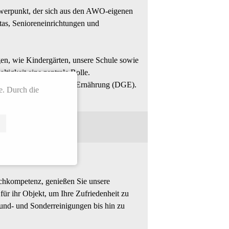
chwerpunkt, der sich aus den AWO-eigenen
itas, Senioreneinrichtungen und
en, wie Kindergärten, unsere Schule sowie
tigkeit eine zentrale Rolle.
utschen Gesellschaft für Ernährung (DGE).
e. Durch die
ndstimmung.
achkompetenz, genießen Sie unsere
für ihr Objekt, um Ihre Zufriedenheit zu
rund- und Sonderreinigungen bis hin zu