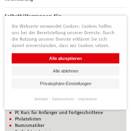
Selbsthilfegruppen für
Die Webseite verwendet Cookies: Cookies helfen
Herzinfarkt
uns bei der Bereitstellung unserer Dienste. Durch
Schlaganfall
die Nutzung unserer Dienste erklären Sie sich
Lymphödem
damit einverstanden, dass wir Cookies setzen.
Chronischer Schmerz
Multiple Sklerose
Alle akzeptieren
Chronische Bronchitis
Alle ablehnen
Treffpunktzeiten bitte nachfragen!
Privatsphäre-Einstellungen
Interessengruppen
Kontakt
Datenschutz
Impressum
PC Kurs für Anfänger und Fortgeschrittene
Philatelisten
Numismatiker