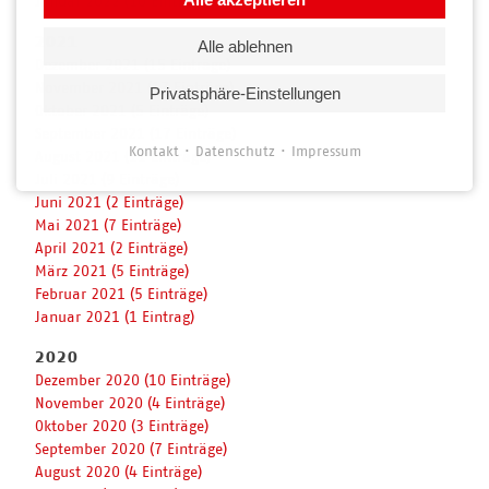
Januar 2022 (10 Einträge)
2021
Alle ablehnen
Dezember 2021 (15 Einträge)
November 2021 (17 Einträge)
Privatsphäre-Einstellungen
Oktober 2021 (5 Einträge)
September 2021 (17 Einträge)
Kontakt
Datenschutz
Impressum
August 2021 (11 Einträge)
Juli 2021 (9 Einträge)
Juni 2021 (2 Einträge)
Mai 2021 (7 Einträge)
April 2021 (2 Einträge)
März 2021 (5 Einträge)
Februar 2021 (5 Einträge)
Januar 2021 (1 Eintrag)
2020
Dezember 2020 (10 Einträge)
November 2020 (4 Einträge)
Oktober 2020 (3 Einträge)
September 2020 (7 Einträge)
August 2020 (4 Einträge)