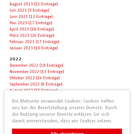
August 2023 (11 Einträge)
Juli 2023 (3 Einträge)
Juni 2023 (12 Einträge)
Mai 2023 (17 Einträge)
April 2023 (16 Einträge)
März 2023 (24 Einträge)
Februar 2023 (17 Einträge)
Januar 2023 (10 Einträge)
2022
Dezember 2022 (18 Einträge)
November 2022 (13 Einträge)
Oktober 2022 (14 Einträge)
September 2022 (6 Einträge)
August 2022 (15 Einträge)
Juli 2022 (9 Einträge)
Die Webseite verwendet Cookies: Cookies helfen
Juni 2022 (11 Einträge)
uns bei der Bereitstellung unserer Dienste. Durch
Mai 2022 (14 Einträge)
die Nutzung unserer Dienste erklären Sie sich
April 2022 (12 Einträge)
damit einverstanden, dass wir Cookies setzen.
März 2022 (14 Einträge)
Februar 2022 (6 Einträge)
Alle akzeptieren