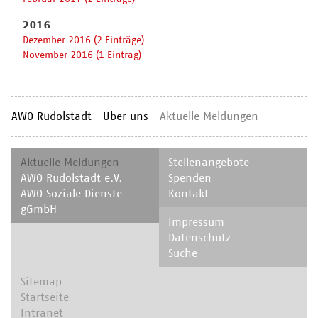
2016
Dezember 2016 (2 Einträge)
November 2016 (1 Eintrag)
AWO Rudolstadt
Über uns
Aktuelle Meldungen
Navigation
Navigation
Aktuelle Meldungen
Stellenangebote
überspringen
überspringen
AWO Rudolstadt e.V.
Spenden
AWO Soziale Dienste
Kontakt
gGmbH
Navigation
Impressum
überspringen
Datenschutz
Suche
Navigation
Sitemap
überspringen
Startseite
Intranet