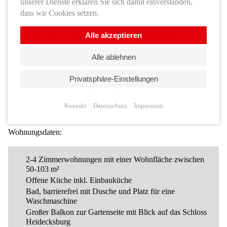
Einrichtungsdaten:
unserer Dienste erklären Sie sich damit einverstanden,
dass wir Cookies setzen.
Oktober 2016 Fertigstellung des Baus
Alle akzeptieren
9 moderne barrierefreie Wohnungen außer im
Dachgeschoss
Alle ablehnen
3 Etagen & Dachgeschoss
Aufzug zum 1.-3. OG vorhanden
Privatsphäre-Einstellungen
Stellplatzanlage im Erdgeschoss (zusätzlich zu mieten,
wenn ein Platz verfügbar ist)
Kontakt
Datenschutz
Impressum
Wohnungsdaten:
2-4 Zimmerwohnungen mit einer Wohnfläche zwischen
50-103 m²
Offene Küche inkl. Einbauküche
Bad, barrierefrei mit Dusche und Platz für eine
Waschmaschine
Großer Balkon zur Gartenseite mit Blick auf das Schloss
Heidecksburg