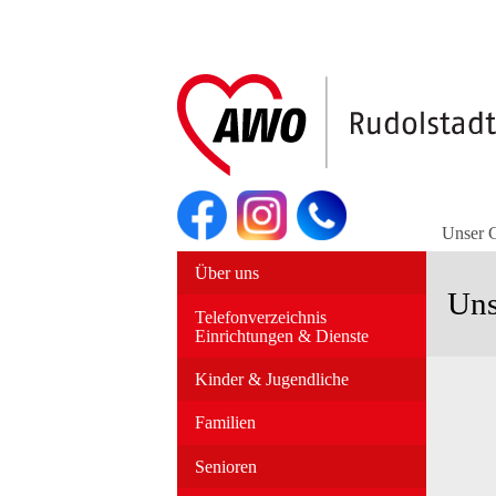
Navigation
überspringen
Unser 
Navigation
Über uns
überspringen
Uns
Telefonverzeichnis
Einrichtungen & Dienste
Kinder & Jugendliche
Familien
Senioren