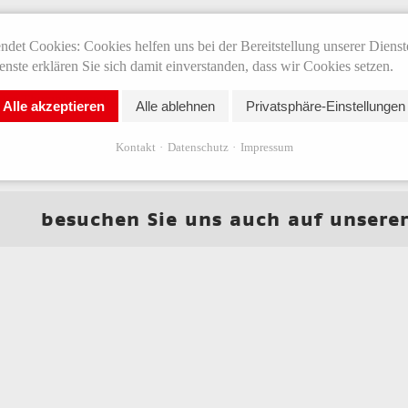
zheitliches Gesundheitszentrum bieten wir unseren Patienten Therapie
det Cookies: Cookies helfen uns bei der Bereitstellung unserer Dienst
nische Fußpflege)
und
kosmetische Fußpflege
.
nste erklären Sie sich damit einverstanden, dass wir Cookies setzen.
der Therapie beteiligten Berufsgruppen sollen nicht mehr nur nebeneina
Alle akzeptieren
Alle ablehnen
Privatsphäre-Einstellungen
narbeit profitieren.
sammenarbeit und Kombination der therapeutischen Disziplinen ergib
Kontakt
Datenschutz
Impressum
en und Angehörigen, als auch die Therapeuten selbst profitieren.
besuchen Sie uns auch auf unsere