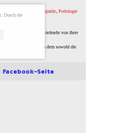
n aus
Ergotherapie
,
Logopädie
,
Podologie
e. Durch die
nder arbeiten, sondern vielmehr von ihrer
t ein Gesamtkonzept von dem sowohl die
r
Facebook-Seite