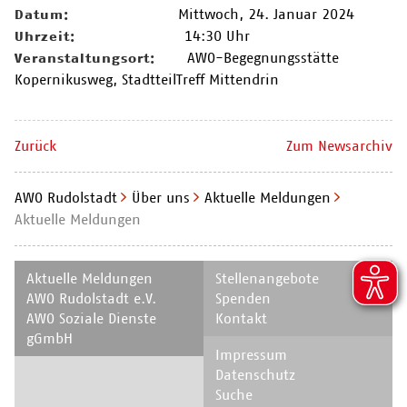
Mittwoch, 24. Januar 2024
Datum:
14:30 Uhr
Uhrzeit:
AWO-Begegnungsstätte
Veranstaltungsort:
Kopernikusweg, StadtteilTreff Mittendrin
Zurück
Zum Newsarchiv
AWO Rudolstadt
Über uns
Aktuelle Meldungen
Aktuelle Meldungen
Navigation
Navigation
Aktuelle Meldungen
Stellenangebote
überspringen
überspringen
AWO Rudolstadt e.V.
Spenden
AWO Soziale Dienste
Kontakt
gGmbH
Navigation
Impressum
überspringen
Datenschutz
Suche