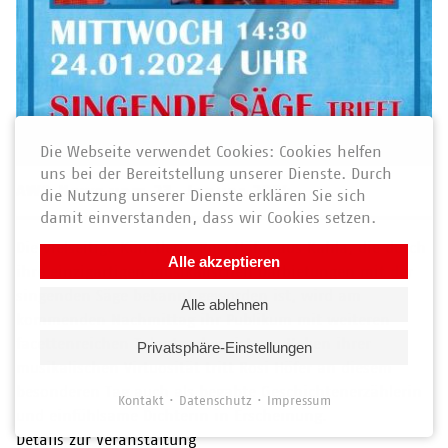
Die Webseite verwendet Cookies: Cookies helfen
uns bei der Bereitstellung unserer Dienste. Durch
AWO News vom 23. Januar 2024
die Nutzung unserer Dienste erklären Sie sich
damit einverstanden, dass wir Cookies setzen.
Die vielseitige Künstlerin Rosi Höfer aus Kahla, die durch
Alle akzeptieren
ihre einzigartigen musikalischen Darbietungen mit der
singenden Säge bekannt geworden ist, wird am
Alle ablehnen
kommenden Nachmittag ihr Publikum mit weiteren
facettenreichen Talenten begeistern. Neben ihrer
Privatsphäre-Einstellungen
musikalischen Virtuosität tritt Rosi Höfer an diesem
besonderen Tag auch als begabte Geschichtenerzählerin
Kontakt
Datenschutz
Impressum
und einfühlsame Dichterin in Erscheinung.
Details zur Veranstaltung