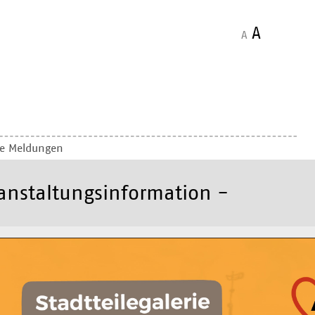
A
A
le Meldungen
anstaltungsinformation -