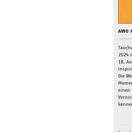
AWO 
Tauche
2024 ö
18. Au
inspir
Die We
Moment
einen 
Vernis
kenne