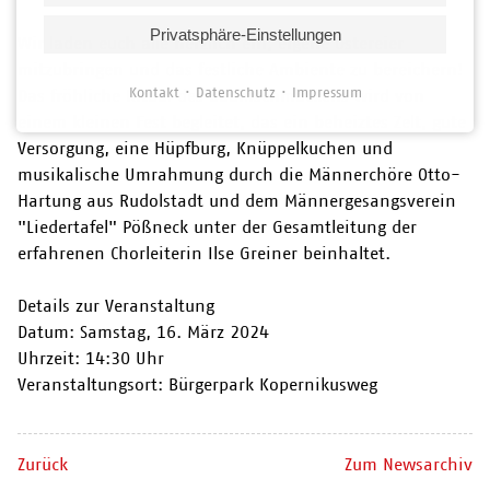
Privatsphäre-Einstellungen
Wir laden euch alle herzlich ein, eigene Ostereier
mitzubringen und das festliche Ambiente zu bereichern!
Kontakt
Datenschutz
Impressum
Das fröhliche Ritual des Baumschmückens wird von
einem kleinen Fest begleitet, das ein beheiztes Zelt, gute
Versorgung, eine Hüpfburg, Knüppelkuchen und
musikalische Umrahmung durch die Männerchöre Otto-
Hartung aus Rudolstadt und dem Männergesangsverein
"Liedertafel" Pößneck unter der Gesamtleitung der
erfahrenen Chorleiterin Ilse Greiner beinhaltet.
Details zur Veranstaltung
Datum: Samstag, 16. März 2024
Uhrzeit: 14:30 Uhr
Veranstaltungsort: Bürgerpark Kopernikusweg
Zurück
Zum Newsarchiv