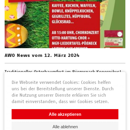
AWO News vom 12. März 2024
Traditionelles Osterbaumfest im Bürgerpark Kopernikus!
Die Webseite verwendet Cookies: Cookies helfen
Lasst uns den Frühling willkommen heißen! Am Samstag,
uns bei der Bereitstellung unserer Dienste. Durch
den 16. März, um 14:30 Uhr lädt der Bürgerpark
die Nutzung unserer Dienste erklären Sie sich
Kopernikus in Schwarza-Nord zum traditionellen
damit einverstanden, dass wir Cookies setzen.
Osterbaumfest ein. Was als kleine Pandemie-Aktion
begann, hat sich zu einer festen Tradition entwickelt, die
Alle akzeptieren
von unserer Gemeinschaft mit Begeisterung getragen
Alle ablehnen
wird.