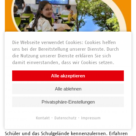
Die Webseite verwendet Cookies: Cookies helfen
uns bei der Bereitstellung unserer Dienste. Durch
die Nutzung unserer Dienste erklären Sie sich
AWO News vom 27. November 2023
damit einverstanden, dass wir Cookies setzen.
Herzliche Einladung zum Tag der offenen Tür an der
Alle akzeptieren
Friedrich-Adolf-Richter-Schule in Rudolstadt!
Alle ablehnen
Am 15. Dezember 2023 öffnet die Friedrich-Adolf-
Richter-Schule ihre Türen für alle Interessierten von
Privatsphäre-Einstellungen
14:00 bis 17:00 Uhr. Tauchen Sie ein und entdecken Sie
die Schule sowie das vielfältige Angebot an Bildung und
Kontakt
Datenschutz
Impressum
Förderung.
Sie erwartet ein informativer Nachmittag, um die Lehrer,
Schüler und das Schulgelände kennenzulernen. Erfahren