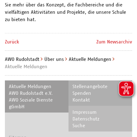
Sie mehr über das Konzept, die Fachbereiche und die
vielfältigen Aktivitäten und Projekte, die unsere Schule
zu bieten hat.
Zurück
Zum Newsarchiv
AWO Rudolstadt
Über uns
Aktuelle Meldungen
Aktuelle Meldungen
Navigation
Navigation
Aktuelle Meldungen
Stellenangebote
überspringen
überspringen
AWO Rudolstadt e.V.
Spenden
AWO Soziale Dienste
Kontakt
gGmbH
Navigation
Impressum
überspringen
Datenschutz
Suche