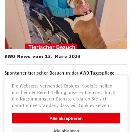
AWO News vom 13. März 2023
Spontaner tierischer Besuch in der AWO Tagespflege
Sitzendorf
Die Webseite verwendet Cookies: Cookies helfen
Heute erhielt die Tagespflege in Sitzendorf besuch von
uns bei der Bereitstellung unserer Dienste. Durch
Bettina Leißner vom Modegeschäft "Mode für Dich“ aus
die Nutzung unserer Dienste erklären Sie sich
Schwarza, um eine kommende Veranstaltung für unsere
damit einverstanden, dass wir Cookies setzen.
Senioren zu planen. Im Gepäck hatte Sie ihren Hund,
eine englische Bulldogge. Die Freude war riesig bei
Alle akzeptieren
unseren Gästen und sie wollten sie fast schon nicht
mehr hergeben. Das wird wohl nicht der letzte Besuch
Alle ablehnen