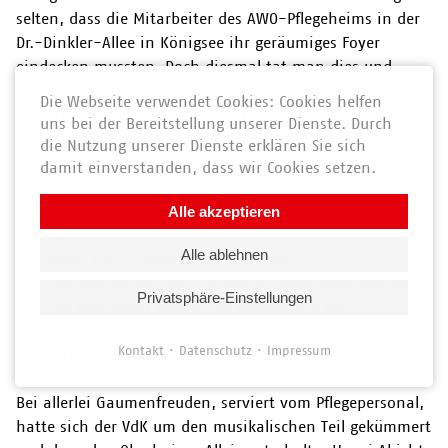
selten, dass die Mitarbeiter des AWO-Pflegeheims in der
Dr.-Dinkler-Allee in Königsee ihr geräumiges Foyer
eindecken mussten. Doch diesmal tat man dies und
verließ des idyllischen Hof aufgrund der Witterung
Die Webseite verwendet Cookies: Cookies helfen
vorsorglich, sagt die Verantwortliche der sozialen
uns bei der Bereitstellung unserer Dienste. Durch
Dienste, Katja Oswald.
die Nutzung unserer Dienste erklären Sie sich
damit einverstanden, dass wir Cookies setzen.
Doch dieser Umzug tat der Stimmung keinen Abbruch bei
der 14. Auflage des Sommerfestes, das wie schon in den
Alle akzeptieren
vergangenen Jahren eine gemeinsame Aktion des
Alle ablehnen
Königseer VdK-Ortsverbandes und der
Einrichtungsleitung um Lutz Möller sowie Steffi Schrimpf
Privatsphäre-Einstellungen
war. Sie begrüßten neben den Bewohnern der
Pflegestätte auch viele Angehörige und Gäste aus und um
Kontakt
Datenschutz
Impressum
der Rinnestadt.
Bei allerlei Gaumenfreuden, serviert vom Pflegepersonal,
hatte sich der VdK um den musikalischen Teil gekümmert