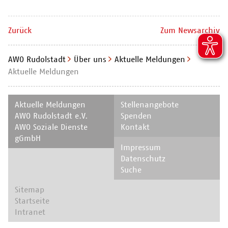
Zurück
Zum Newsarchiv
AWO Rudolstadt
Über uns
Aktuelle Meldungen
Aktuelle Meldungen
Navigation
Navigation
Aktuelle Meldungen
Stellenangebote
überspringen
überspringen
AWO Rudolstadt e.V.
Spenden
AWO Soziale Dienste
Kontakt
gGmbH
Navigation
Impressum
überspringen
Datenschutz
Suche
Navigation
Sitemap
überspringen
Startseite
Intranet