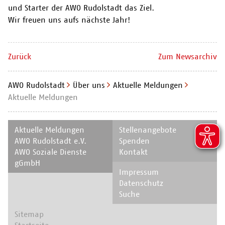
und Starter der AWO Rudolstadt das Ziel.
Wir freuen uns aufs nächste Jahr!
Zurück
Zum Newsarchiv
AWO Rudolstadt
Über uns
Aktuelle Meldungen
Aktuelle Meldungen
Navigation
Navigation
Aktuelle Meldungen
Stellenangebote
überspringen
überspringen
AWO Rudolstadt e.V.
Spenden
AWO Soziale Dienste
Kontakt
gGmbH
Navigation
Impressum
überspringen
Datenschutz
Suche
Navigation
Sitemap
überspringen