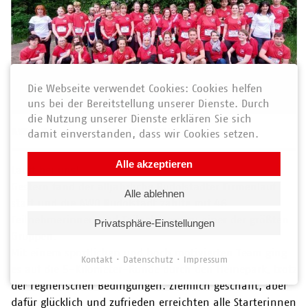
Die Webseite verwendet Cookies: Cookies helfen
uns bei der Bereitstellung unserer Dienste. Durch
die Nutzung unserer Dienste erklären Sie sich
AWO News vom 11. Mai 2023
damit einverstanden, dass wir Cookies setzen.
Alle akzeptieren
Läuft bei uns!
Gestern fand der alljährliche Rudolstädter Firmenlauf
Alle ablehnen
statt und die AWO Rudolstadt zählte mit 46
Teilnehmerinnen und Teilnehmern zu einer der größten
Privatsphäre-Einstellungen
Gruppen.
Mit einem sportlichen und hoch motivierten Team ging
Kontakt
Datenschutz
Impressum
es auf die 5-Kilometer-Runde durch den Heinepark, trotz
der regnerischen Bedingungen. Ziemlich geschafft, aber
dafür glücklich und zufrieden erreichten alle Starterinnen