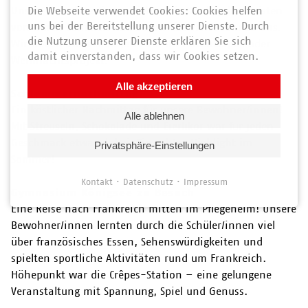
Unsere Bewohner/innen lieben die Kinder, die meisten
Die Webseite verwendet Cookies: Cookies helfen
uns bei der Bereitstellung unserer Dienste. Durch
von ihnen kommen nun schon das vierte Jahr zu uns.
die Nutzung unserer Dienste erklären Sie sich
Wir freuen uns schon jetzt auf ihr Adventsspiel oder
damit einverstanden, dass wir Cookies setzen.
Weihnachtsprojekt.
Alle akzeptieren
Schlemmernachmittag
Ein köstlicher Nachmittag für unsere Bewohner/innen!
Alle ablehnen
Mit Streuseln, Schokolade und Eierlikör war für jeden
Geschmack etwas dabei. Ein echtes Highlight im
Privatsphäre-Einstellungen
Sommer!
Kontakt
Datenschutz
Impressum
Gymnasium Königsee zu Besuch
Eine Reise nach Frankreich mitten im Pflegeheim! Unsere
Bewohner/innen lernten durch die Schüler/innen viel
über französisches Essen, Sehenswürdigkeiten und
spielten sportliche Aktivitäten rund um Frankreich.
Höhepunkt war die Crêpes-Station – eine gelungene
Veranstaltung mit Spannung, Spiel und Genuss.