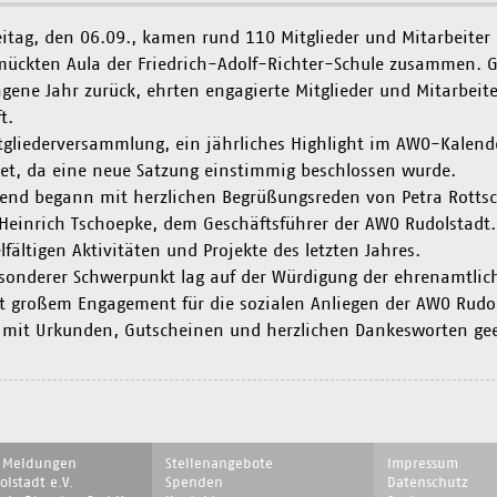
itag, den 06.09., kamen rund 110 Mitglieder und Mitarbeiter 
ückten Aula der Friedrich-Adolf-Richter-Schule zusammen. G
gene Jahr zurück, ehrten engagierte Mitglieder und Mitarbeit
t.
tgliederversammlung, ein jährliches Highlight im AWO-Kalen
et, da eine neue Satzung einstimmig beschlossen wurde.
end begann mit herzlichen Begrüßungsreden von Petra Rottsc
einrich Tschoepke, dem Geschäftsführer der AWO Rudolstadt. 
elfältigen Aktivitäten und Projekte des letzten Jahres.
sonderer Schwerpunkt lag auf der Würdigung der ehrenamtlic
t großem Engagement für die sozialen Anliegen der AWO Rudols
mit Urkunden, Gutscheinen und herzlichen Dankesworten gee
on
Navigation
Navigation
e Meldungen
Stellenangebote
Impressum
ingen
überspringen
überspringen
lstadt e.V.
Spenden
Datenschutz