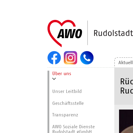
Navigation
überspringen
Aktuel
Navigation
Über uns
überspringen
Rüc
Rud
Unser Leitbild
Geschäftsstelle
Transparenz
AWO Soziale Dienste
Rudolstadt gGmbH