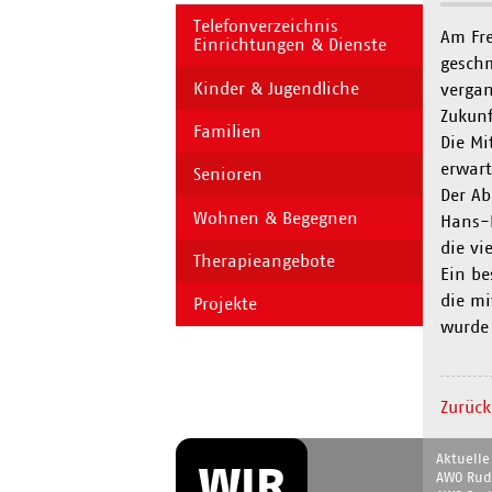
Telefonverzeichnis
Am Fre
Einrichtungen & Dienste
geschm
Kinder & Jugendliche
vergan
Zukunf
Familien
Die Mi
erwart
Senioren
Der Ab
Wohnen & Begegnen
Hans-H
die vi
Therapieangebote
Ein be
die mi
Projekte
wurde 
Zurück
Navigation
Navigati
Aktuell
überspringen
WIR
überspr
AWO Rudo