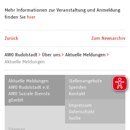
Mehr Informationen zur Veranstaltung und Anmeldung
finden Sie
hier
Zurück
Zum Newsarchiv
AWO Rudolstadt
Über uns
Aktuelle Meldungen
Aktuelle Meldungen
Navigation
Navigation
Aktuelle Meldungen
Stellenangebote
überspringen
überspringen
AWO Rudolstadt e.V.
Spenden
AWO Soziale Dienste
Kontakt
gGmbH
Navigation
Impressum
überspringen
Datenschutz
Suche
Navigation
Sitemap