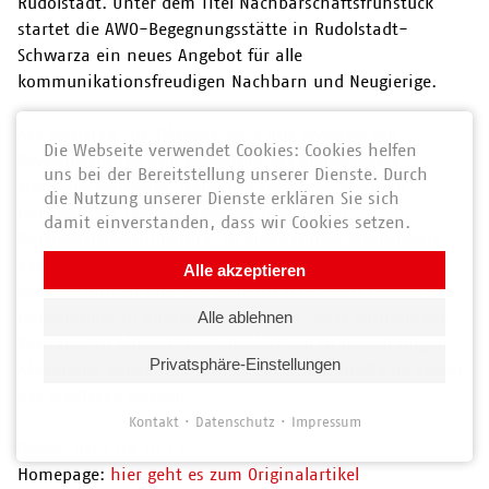
Rudolstadt. Unter dem Titel Nachbarschaftsfrühstück
startet die AWO-Begegnungsstätte in Rudolstadt-
Schwarza ein neues Angebot für alle
kommunikationsfreudigen Nachbarn und Neugierige.
Am Dienstag, 10. Oktober, ab 9 Uhr erwartet die
Die Webseite verwendet Cookies: Cookies helfen
Bewohnerinnen und Bewohner der Rudolstädter
uns bei der Bereitstellung unserer Dienste. Durch
Stadtteile Schwarza-Nord und Volkstedt-West ein
die Nutzung unserer Dienste erklären Sie sich
reichhaltiges Frühstücksbüfett zum ersten
damit einverstanden, dass wir Cookies setzen.
Nachbarschaftsfrühstück. In entspannter Atmosphäre
kann man so die besondere Stimmung der
Alle akzeptieren
Morgenstunden und das gemeinsame Essen nutzen um
miteinander in Kontakt zu kommen, oder vorhandene
Alle ablehnen
Kontakte zu pflegen. Das Angebot soll in regelmäßigen
Privatsphäre-Einstellungen
Abständen wiederholt und so zur festen Größe im Leben
der Stadtteile werden.
Kontakt
Datenschutz
Impressum
Quelle: OTZ / 09.10.17
Homepage:
hier geht es zum Originalartikel