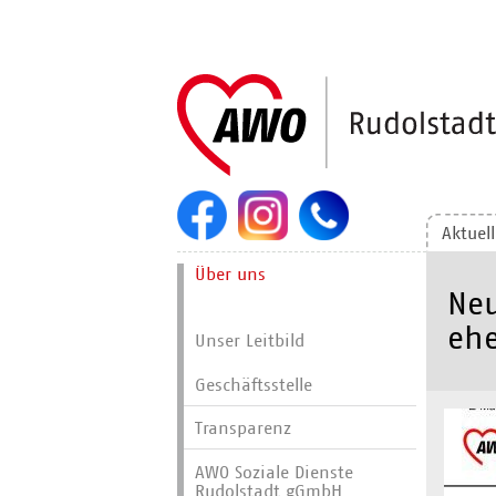
Navigation
überspringen
Aktuel
Navigation
Über uns
überspringen
Neu
ehe
Unser Leitbild
Geschäftsstelle
Transparenz
AWO Soziale Dienste
Rudolstadt gGmbH