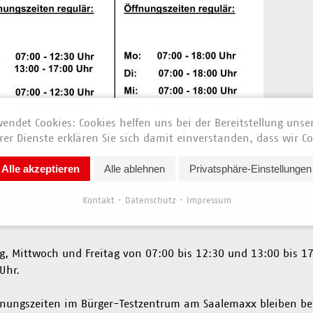
endet Cookies: Cookies helfen uns bei der Bereitstellung unse
er Dienste erklären Sie sich damit einverstanden, dass wir Co
News vom 15. Februar 2022
Alle akzeptieren
Alle ablehnen
Privatsphäre-Einstellungen
rgen, Mittwoch 16.02.2022, werden im
Bürger-Testzentrum
i
Kontakt
Datenschutz
Impressum
e-Straße 1 in Rudolstadt die Öffnungszeiten verändert.
uen Öffnungszeiten des Bürger-Testzentrums lauten wie folgt:
, Mittwoch und Freitag von 07:00 bis 12:30 und 13:00 bis 1
Uhr.
fnungszeiten im Bürger-Testzentrum am Saalemaxx bleiben be