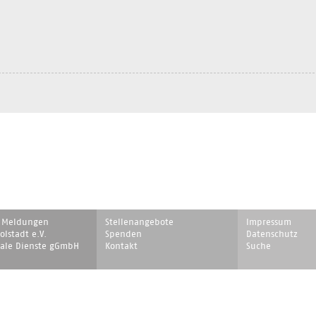
on
Navigation
Navigation
e Meldungen
Stellenangebote
Impressum
ingen
überspringen
überspringen
lstadt e.V.
Spenden
Datenschutz
iale Dienste gGmbH
Kontakt
Suche