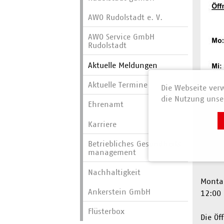
AWO Rudolstadt e. V.
AWO Service GmbH
Rudolstadt
Aktuelle Meldungen
Aktuelle Termine
Die Webseite verw
die Nutzung unser
Ehrenamt
AWO 
Karriere
Ab mo
Betriebliches Gesundheits­
Schult
manage­ment
Die ne
Nachhaltigkeit
Montag
Ankerstein GmbH
12:00 
Flüsterbox
Die Öf