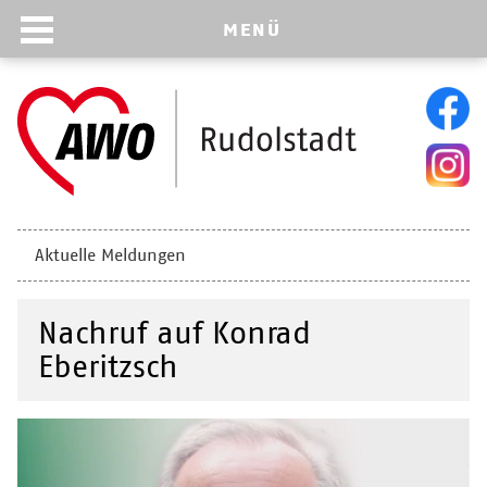
MENÜ
Navigation
Aktuelle Meldungen
überspringen
Nachruf auf Konrad
Eberitzsch