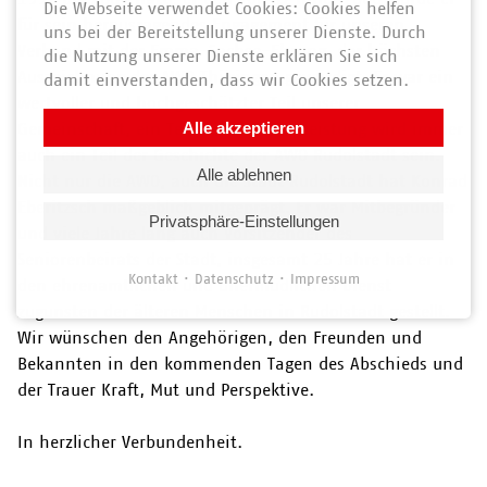
Die Webseite verwendet Cookies: Cookies helfen
für sein herausragendes Engagement für unseren
uns bei der Bereitstellung unserer Dienste. Durch
Verband mit der Emma-Sachse-Ehrung, der höchsten
die Nutzung unserer Dienste erklären Sie sich
Auszeichnung der AWO Thüringen gewürdigt. Er war ein
damit einverstanden, dass wir Cookies setzen.
wertvoller und hochgeschätzter Teil unserer
Gemeinschaft, ein Teil seiner Lebensleistung wird immer
Alle akzeptieren
auch ein Teil der Geschichte der AWO Rudolstadt sein.
Alle ablehnen
Nicht nur die AWO, auch die Stadt Rudolstadt hat Konrad
Eberitzsch maßgeblich mitgeprägt. Er war Mitbegründer
Privatsphäre-Einstellungen
und viele Jahre lang auch Vorsitzender des
Seniorenbeirats der Stadt, insgesamt 25 Jahre hat er in
Kontakt
Datenschutz
Impressum
den ehrenamtlichen und unermüdlichen Dienst
zugunsten der älteren Menschen in Rudolstadt gestellt.
Wir wünschen den Angehörigen, den Freunden und
Bekannten in den kommenden Tagen des Abschieds und
der Trauer Kraft, Mut und Perspektive.
In herzlicher Verbundenheit.