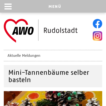
MENÜ
Navigation
Aktuelle Meldungen
überspringen
Mini-Tannenbäume selber
basteln