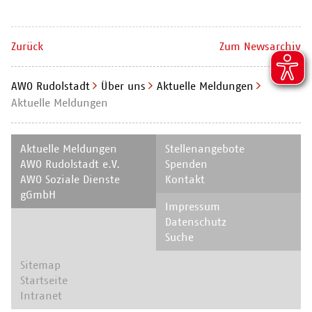
Zurück
Zum Newsarchiv
AWO Rudolstadt
Über uns
Aktuelle Meldungen
Aktuelle Meldungen
Navigation
Navigation
Aktuelle Meldungen
Stellenangebote
überspringen
überspringen
AWO Rudolstadt e.V.
Spenden
AWO Soziale Dienste
Kontakt
gGmbH
Navigation
Impressum
überspringen
Datenschutz
Suche
Navigation
Sitemap
überspringen
Startseite
Intranet