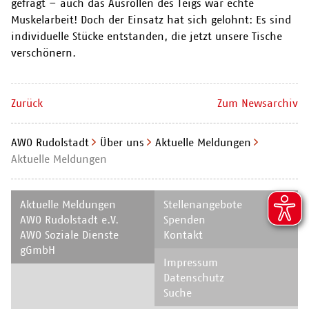
gefragt – auch das Ausrollen des Teigs war echte
Muskelarbeit! Doch der Einsatz hat sich gelohnt: Es sind
individuelle Stücke entstanden, die jetzt unsere Tische
verschönern.
Zurück
Zum Newsarchiv
AWO Rudolstadt
Über uns
Aktuelle Meldungen
Aktuelle Meldungen
Navigation
Navigation
Aktuelle Meldungen
Stellenangebote
überspringen
überspringen
AWO Rudolstadt e.V.
Spenden
AWO Soziale Dienste
Kontakt
gGmbH
Navigation
Impressum
überspringen
Datenschutz
Suche