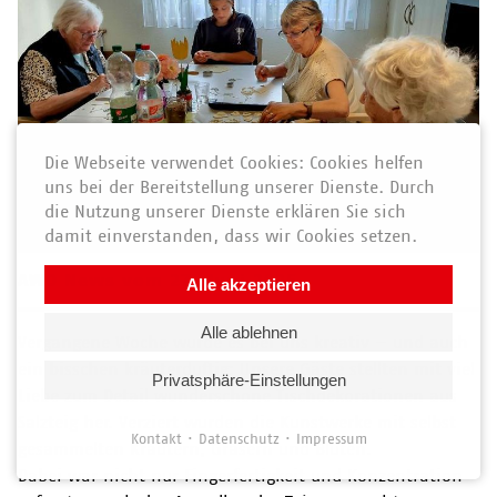
Die Webseite verwendet Cookies: Cookies helfen
uns bei der Bereitstellung unserer Dienste. Durch
die Nutzung unserer Dienste erklären Sie sich
damit einverstanden, dass wir Cookies setzen.
AWO News vom 27. Juni 2025
Alle akzeptieren
Alle ablehnen
Vergangene Woche wurde es bei uns kreativ – und auch
ein bisschen kräuterduftig: Unsere Gäste stellten mit viel
Privatsphäre-Einstellungen
Liebe zum Detail wunderschöne Tischdekorationen aus
Salzteig her. Verziert wurden die Kunstwerke mit selbst
Kontakt
Datenschutz
Impressum
gesammelten Kräutern, Gräsern und Blüten.
Dabei war nicht nur Fingerfertigkeit und Konzentration