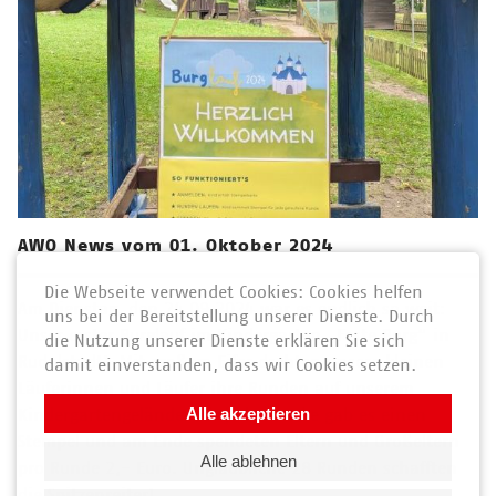
AWO News vom 01. Oktober 2024
Die Webseite verwendet Cookies: Cookies helfen
Am Dienstag, den 24.09.2024 war es endlich so weit:
uns bei der Bereitstellung unserer Dienste. Durch
Unser erster Burglauf im Kindergarten „Feste Burg“ in
die Nutzung unserer Dienste erklären Sie sich
Rudolstadt! Mit großem Eifer drehten unsere kleinen
damit einverstanden, dass wir Cookies setzen.
Läuferinnen und Läufer ihre Runden auf unserem
Alle akzeptieren
Kindergartengelände. Für jede Strecke gab es einen
Stempel und am Ende spendeten Eltern und Großeltern
Alle ablehnen
pro Runde 2,- Euro. Unglaubliche 28 Runden schafften
die Spitzenreiter!