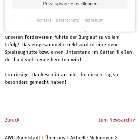
Privatsphäre-Einstellungen
Nach dem Laufen konnten die Kids am Glücksrad tolle
Kontakt
Datenschutz
Impressum
Preise gewinnen. Dank des Engagements unserer Kinder,
Eltern und Großeltern sowie der Organisation durch
unseren Förderverein führte der Burglauf zu vollem
Erfolg! Das eingesammelte Geld wird in eine neue
Spielzeughütte bzw. einen Unterstand im Garten fließen,
der bald viel Freude bereiten wird.
Ein riesiges Dankeschön an alle, die diesen Tag so
besonders gemacht haben!
Zurück
Zum Newsarchiv
AWO Rudolstadt
Über uns
Aktuelle Meldungen