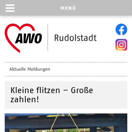
MENÜ
Navigation
Aktuelle Meldungen
überspringen
Kleine flitzen – Große
zahlen!