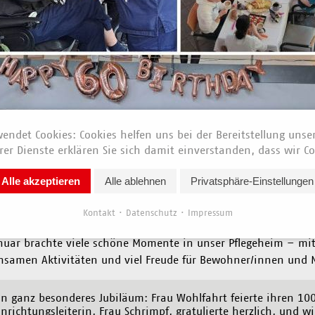
endet Cookies: Cookies helfen uns bei der Bereitstellung unse
er Dienste erklären Sie sich damit einverstanden, dass wir Co
Alle akzeptieren
Alle ablehnen
Privatsphäre-Einstellungen
News vom 11. Februar 2025
Kontakt
Datenschutz
Impressum
nuar brachte viele schöne Momente in unser Pflegeheim – mit
samen Aktivitäten und viel Freude für Bewohner/innen und M
in ganz besonderes Jubiläum: Frau Wohlfahrt feierte ihren 10
inrichtungsleiterin, Frau Schrimpf, gratulierte herzlich, und w