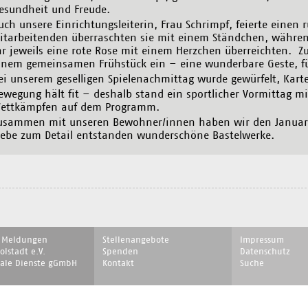
esundheit und Freude.
uch unsere Einrichtungsleiterin, Frau Schrimpf, feierte einen 
itarbeitenden überraschten sie mit einem Ständchen, währ
hr jeweils eine rote Rose mit einem Herzchen überreichten. Z
inem gemeinsamen Frühstück ein – eine wunderbare Geste, fü
ei unserem geselligen Spielenachmittag wurde gewürfelt, Kart
ewegung hält fit – deshalb stand ein sportlicher Vormittag m
ettkämpfen auf dem Programm.
usammen mit unseren Bewohner/innen haben wir den Januar kr
iebe zum Detail entstanden wunderschöne Bastelwerke.
on
Navigation
Navigation
e Meldungen
Stellenangebote
Impressum
ingen
überspringen
überspringen
lstadt e.V.
Spenden
Datenschutz
iale Dienste gGmbH
Kontakt
Suche