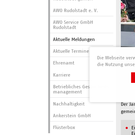
AWO Rudolstadt e. V.
AWO Service GmbH
Rudolstadt
Aktuelle Meldungen
Aktuelle Termine
Die Webseite verw
Ehrenamt
die Nutzung unser
Karriere
Betriebliches Gesundheits­
AWO 
manage­ment
Nachhaltigkeit
Der Ja
gemein
Ankerstein GmbH
Flüsterbox
E
E