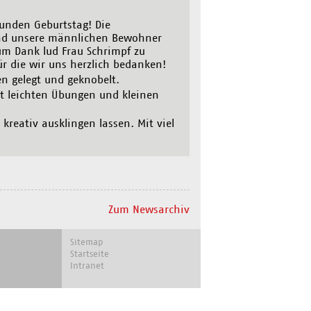
runden Geburtstag! Die
end unsere männlichen Bewohner
um Dank lud Frau Schrimpf zu
r die wir uns herzlich bedanken!
en gelegt und geknobelt.
it leichten Übungen und kleinen
eativ ausklingen lassen. Mit viel
Zum Newsarchiv
Navigation
Sitemap
überspringen
Startseite
Intranet