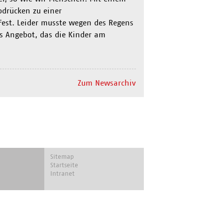
bdrücken zu einer
 Fest. Leider musste wegen des Regens
es Angebot, das die Kinder am
Zum Newsarchiv
Navigation
Sitemap
überspringen
Startseite
Intranet