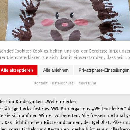
endet Cookies: Cookies helfen uns bei der Bereitstellung unse
er Dienste erklären Sie sich damit einverstanden, dass wir Co
Alle akzeptieren
Alle ablehnen
Privatsphäre-Einstellungen
Kontakt
Datenschutz
Impressum
News vom 01. November 2023
fest im Kindergarten „Weltentdecker“
esjährige Herbstfest des AWO Kindergartens „Weltentdecker“ d
e sie sich auf den Winter vorbereiten. Alle fressen nochmal g
. Das Eichhörnchen Nüsse und Samen, der Igel Obst, Pilze u
les, sogar Eicheln und Kastanien, deshalb ist es ein Allesfres