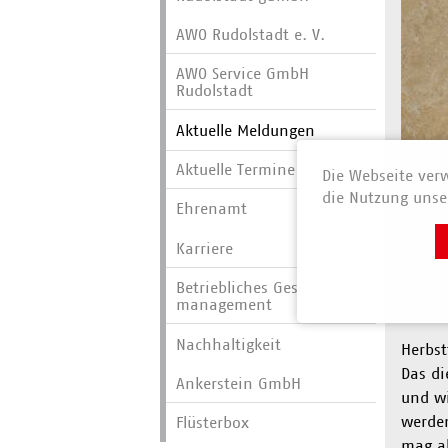
AWO Rudolstadt e. V.
AWO Service GmbH
Rudolstadt
Aktuelle Meldungen
Aktuelle Termine
Die Webseite verw
die Nutzung unser
Ehrenamt
Karriere
Betriebliches Gesundheits­
AWO 
manage­ment
Nachhaltigkeit
Herbst
Das di
Ankerstein GmbH
und wi
werden
Flüsterbox
mag al