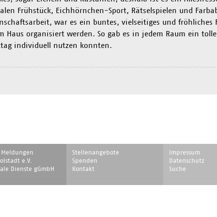
alen Frühstück, Eichhörnchen-Sport, Rätselspielen und Farba
schaftsarbeit, war es ein buntes, vielseitiges und fröhliches
im Haus organisiert werden. So gab es in jedem Raum ein toll
tag individuell nutzen konnten.
on
Navigation
Navigation
e Meldungen
Stellenangebote
Impressum
ingen
überspringen
überspringen
lstadt e.V.
Spenden
Datenschutz
iale Dienste gGmbH
Kontakt
Suche