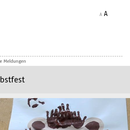
A
A
le Meldungen
bstfest