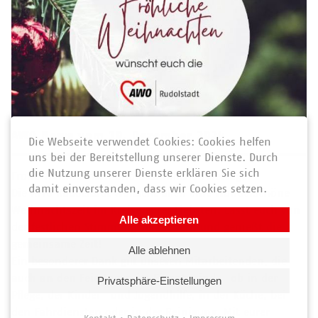
AWO News vom 19. Dezember 2024
Die Webseite verwendet Cookies: Cookies helfen
uns bei der Bereitstellung unserer Dienste. Durch
die Nutzung unserer Dienste erklären Sie sich
Frohe Weihnachten und besinnliche Feiertage!
damit einverstanden, dass wir Cookies setzen.
Die AWO Rudolstadt wünscht allen eine wunderschöne
Weihnachtszeit im Kreise eurer Liebsten. Lasst euch von
Alle akzeptieren
der festlichen Stimmung verzaubern und genießt die
gemeinsame Zeit!
Alle ablehnen
Ein besonderer Dank gilt unseren Mitarbeitenden, die
auch an den Feiertagen im Einsatz sind – ob in der
Privatsphäre-Einstellungen
Pflege, der Kinder- und Jugendhilfe, in der Küche, bei
den Fahrdiensten oder in der Reinigung. Mit eurer