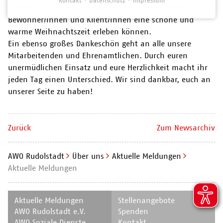
Kontakt
Datenschutz
Impressum
Fürsorge und Hingabe sorgt ihr dafür, dass unsere
Bewohner/innen und Klient/innen eine schöne und
warme Weihnachtszeit erleben können.
Ein ebenso großes Dankeschön geht an alle unsere
Mitarbeitenden und Ehrenamtlichen. Durch euren
unermüdlichen Einsatz und eure Herzlichkeit macht ihr
jeden Tag einen Unterschied. Wir sind dankbar, euch an
unserer Seite zu haben!
Zurück
Zum Newsarchiv
AWO Rudolstadt
Über uns
Aktuelle Meldungen
Aktuelle Meldungen
Navigation
Navigation
Aktuelle Meldungen
Stellenangebote
überspringen
überspringen
AWO Rudolstadt e.V.
Spenden
AWO Soziale Dienste
Kontakt