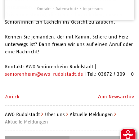
Friseursalon oder einer/m Selbstständigen
Kontakt
Datenschutz
Impressum
(Friseurmeister/in), die Freude daran haben, unseren
Senior/innen ein Lächeln ins Gesicht zu zaubern.
Kennen Sie jemanden, der mit Kamm, Schere und Herz
unterwegs ist? Dann freuen wir uns auf einen Anruf oder
eine Nachricht!
Kontakt: AWO Seniorenheim Rudolstadt |
seniorenheim@awo-rudolstadt.de
| Tel.: 03672 / 309 - 0
Zurück
Zum Newsarchiv
AWO Rudolstadt
Über uns
Aktuelle Meldungen
Aktuelle Meldungen