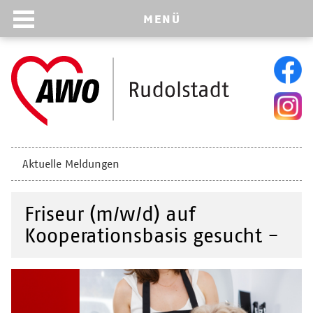
MENÜ
Navigation
Aktuelle Meldungen
überspringen
Friseur (m/w/d) auf
Kooperationsbasis gesucht -