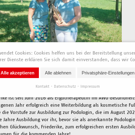
endet Cookies: Cookies helfen uns bei der Bereitstellung unse
News vom 27. Juni 2024
er Dienste erklären Sie sich damit einverstanden, dass wir Co
Alle akzeptieren
Alle ablehnen
Privatsphäre-Einstellungen
rike Schröter hat ihr erstes Ausbildungsjahr zur Podologin mit
e Adam, Leiterin des AWO Gesundheitszentrums, gratuliert he
Kontakt
Datenschutz
Impressum
energebnis.
rike ist seit Juni 2016 als Ergotherapeutin im AWO Gesundhei
genen Jahr erfolgreich eine Weiterbildung als kosmetische Fuß
e die Vorstufe zur Ausbildung zur Podologin, die im August 20
e Jahre Ausbildung vor ihr, bevor sie als anerkannte Podologin
chen Glückwunsch, Friederike, zum erfolgreichen ersten Ausbil
aumen für die kommenden Jahre!