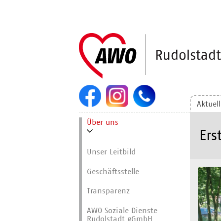
Navigation
überspringen
Aktuel
Navigation
Über uns
überspringen
Ers
Unser Leitbild
Geschäftsstelle
Transparenz
AWO Soziale Dienste
Rudolstadt gGmbH