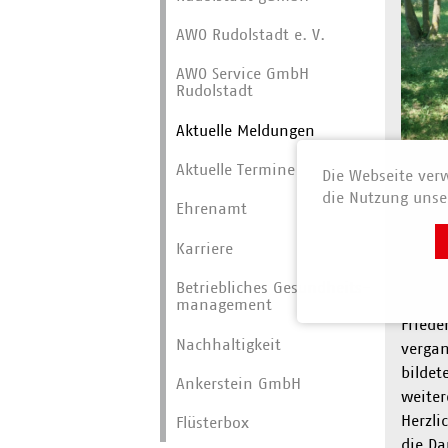
AWO Rudolstadt e. V.
AWO Service GmbH
Rudolstadt
Aktuelle Meldungen
Aktuelle Termine
Die Webseite verw
AWO 
die Nutzung unser
Ehrenamt
Karriere
Friede
Melani
Betriebliches Gesundheits­
Zwisch
manage­ment
Friede
Nachhaltigkeit
vergan
bildet
Ankerstein GmbH
weiter
Herzli
Flüsterbox
die D