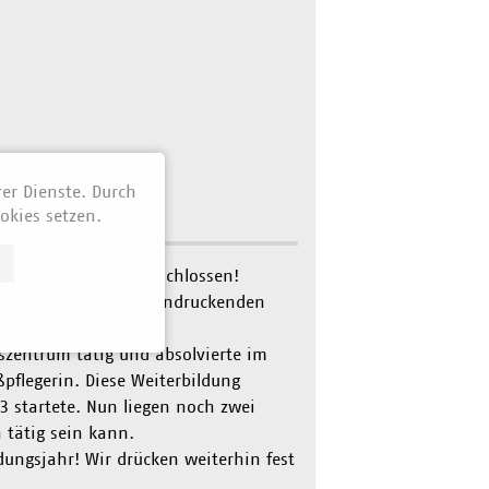
rer Dienste. Durch
okies setzen.
 der Bestnote 1 abgeschlossen!
rzlich zu diesem beeindruckenden
tszentrum tätig und absolvierte im
pflegerin. Diese Weiterbildung
23 startete. Nun liegen noch zwei
 tätig sein kann.
dungsjahr! Wir drücken weiterhin fest