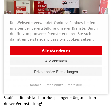
Die Webseite verwendet Cookies: Cookies helfen
uns bei der Bereitstellung unserer Dienste. Durch
die Nutzung unserer Dienste erklären Sie sich
damit einverstanden, dass wir Cookies setzen.
AWO News vom 11. April 2024
Alle akzeptieren
Alle ablehnen
Vielen Dank an alle, die am vergangenen Samstag bei
inKontakt - der Messe für Pendler und Rückkehrer im IGZ
Privatsphäre-Einstellungen
vorbeigekommen sind! Wir haben informative und
spannende Gespräche geführt und freuen uns über das
Kontakt
Datenschutz
Impressum
rege Interesse an unserem Messestand. Ein großes
Dankeschön geht auch an die Wirtschaftsförderagentur
Saalfeld-Rudolstadt für die gelungene Organisation
dieser Veranstaltung!