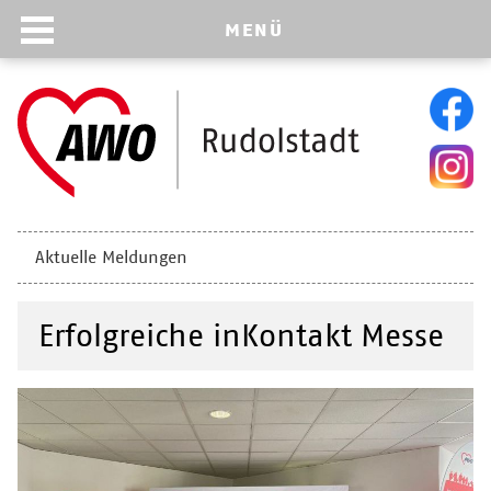
MENÜ
Navigation
Aktuelle Meldungen
überspringen
Erfolgreiche inKontakt Messe