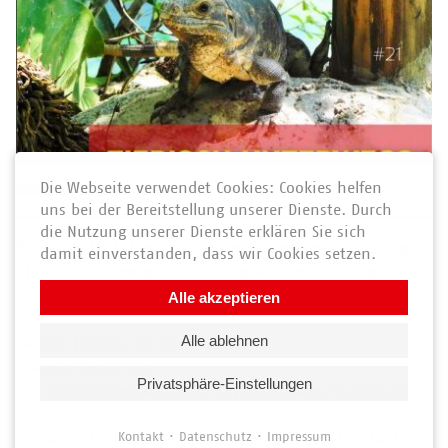
Die Webseite verwendet Cookies: Cookies helfen
AWO News vom 10. Juli 2024
uns bei der Bereitstellung unserer Dienste. Durch
die Nutzung unserer Dienste erklären Sie sich
Wir laden Euch herzlich zur Vernissage der Ausstellung
damit einverstanden, dass wir Cookies setzen.
„Tierisch unterwegs – ein fotografisches Reisetagebuch“
ein!
Alle akzeptieren
Alle ablehnen
Datum: Freitag, 26. Juli 2024
Uhrzeit: 18:00 Uhr
Privatsphäre-Einstellungen
Ort: AWO Begegnungsstätte Kopernikusweg, Rudolstadt
Kontakt
Datenschutz
Impressum
Erlebt die beeindruckenden Fotografien von Elisabeth