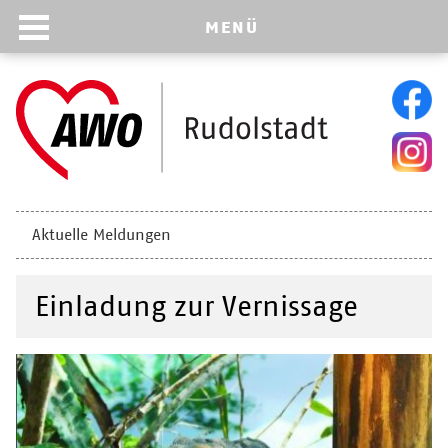
MENÜ
Navigation
Aktuelle Meldungen
überspringen
Einladung zur Vernissage