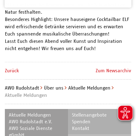
Otto, die tierische Begegnungen und die Schönheit der
Natur festhalten.
Besonderes Highlight: Unsere hauseigene Cocktailbar ELF
wird erfrischende Getränke servieren und es erwarten
Euch spannende musikalische Überraschungen!
Lasst Euch diesen Abend voller Kunst und Inspiration
nicht entgehen! Wir freuen uns auf Euch!
Zurück
Zum Newsarchiv
AWO Rudolstadt
Über uns
Aktuelle Meldungen
Aktuelle Meldungen
Navigation
Navigation
Aktuelle Meldungen
Stellenangebote
überspringen
überspringen
AWO Rudolstadt e.V.
Spenden
AWO Soziale Dienste
Kontakt
gGmbH