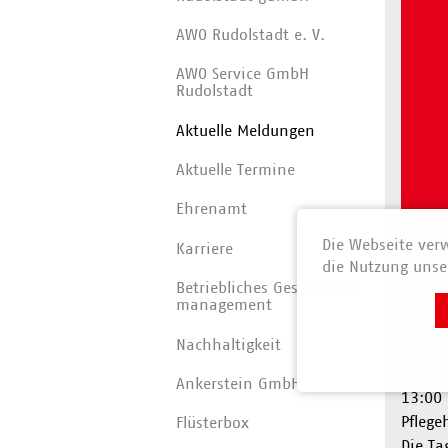
AWO Rudolstadt e. V.
AWO Service GmbH
Rudolstadt
Aktuelle Meldungen
Aktuelle Termine
Ehrenamt
Die Webseite verw
Karriere
die Nutzung unser
Betriebliches Gesundheits­
AWO 
manage­ment
Nachhaltigkeit
Liebe 
hiermi
Ankerstein GmbH
13:00 
Pflege
Flüsterbox
Die Ta