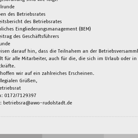
llrunde
en des Betriebsrates
eitsbericht des Betriebsrates
bliches Eingliederungsmanagement (BEM)
itrag des Geschäftsführers
runde
isen darauf hin, dass die Teilnahem an der Betriebsversammlu
ilt für alle Mitarbeiter, auch für die, die sich im Urlaub oder i
tkräfte.
hoffen wir auf ein zahlreiches Erscheinen.
llegialen Grüßen,
etriebsrat
n: 0172/7129397
: betriebsra@awo-rudolstadt.de