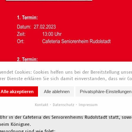
endet Cookies: Cookies helfen uns bei der Bereitstellung unse
er Dienste erklären Sie sich damit einverstanden, dass wir Co
News vom 07. Februar 2023
Alle akzeptieren
Alle ablehnen
Privatsphäre-Einstellungen
Kolleginnen und Kollegen,
Kontakt
Datenschutz
Impressum
t laden wir euch zu unserer Betriebsversammlung ein. Diese
Uhr in der Cafeteria des Seniorenheims Rudolstadt statt, so
heim Königsee.
gesordnung sind wie folgt: