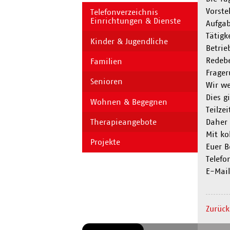
Vorste
Telefonverzeichnis
Einrichtungen & Dienste
Aufgab
Tätigk
Kinder & Jugendliche
Betrie
Redebe
Familien
Frage
Senioren
Wir we
Dies g
Wohnen & Begegnen
Teilzei
Therapieangebote
Daher 
Mit ko
Projekte
Euer B
Telefo
E-Mail
Zurück
Navigation