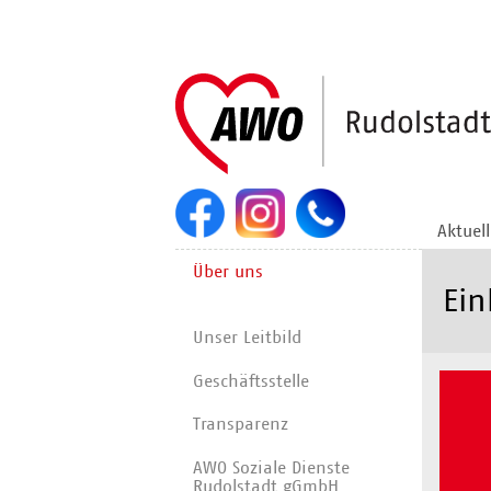
Navigation
überspringen
Aktuel
Navigation
Über uns
überspringen
Ein
Unser Leitbild
Geschäftsstelle
Transparenz
AWO Soziale Dienste
Rudolstadt gGmbH