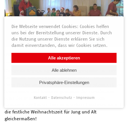
Die Webseite verwendet Cookies: Cookies helfen
uns bei der Bereitstellung unserer Dienste. Durch
die Nutzung unserer Dienste erklären Sie sich
damit einverstanden, dass wir Cookies setzen.
AWO News vom 22. Dezember 2023
Alle akzeptieren
Alle ablehnen
Klangvolle Begegnungen: Der Drehorgelspieler und die
Kinder des Kindergartens „Weltentdecker“ besuchten
Privatsphäre-Einstellungen
diese Woche unsere Seniorenbetreuung in Sitzendorf. Die
Seniorinnen und Senioren genossen die melodischen
Kontakt
Datenschutz
Impressum
Töne der Drehorgel und lauschten begeistert den
Gesängen der Kinder. Eine wunderbare Einstimmung auf
die festliche Weihnachtszeit für Jung und Alt
gleichermaßen!