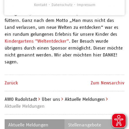
Kontakt
Datenschutz
Impressum
Kinder sind nahezu über sich hinaus gewachsen, haben
sich getraut, die Tiere zu berühren, zu führen und zu
füttern. Ganz nach dem Motto „Man muss nicht das
Land verlassen, um neue Welten zu entdecken“ war es
ein rundum gelungenes Erlebnis für unsere Kinder des
Kindergartens "Weltentdecker"
. Der Besuch wurde
übrigens durch einen Sponsor ermöglicht. Dieser möchte
nicht genannt werden. Wir aber möchten hier DANKE!
sagen.
Zurück
Zum Newsarchiv
AWO Rudolstadt
Über uns
Aktuelle Meldungen
Aktuelle Meldungen
Navigation
Navigation
Aktuelle Meldungen
Stellenangebote