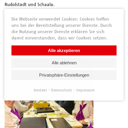
Rudolstadt und Schaala.
Die AWO Rudolstadt stellte dem Beirat die Nutzung des
für die Veranstaltung vortrefflich geeigneten Saals,
Die Webseite verwendet Cookies: Cookies helfen
kostenfrei zur Verfügung. Das Team der Begegnungsstätte
uns bei der Bereitstellung unserer Dienste. Durch
die Nutzung unserer Dienste erklären Sie sich
Kopernikusweg und ehrenamtliche Helferinnen und
damit einverstanden, dass wir Cookies setzen.
Helfer aus dem gesamten Quartier halfen mit bei der
Versorgung der vielen Gäste. Eine wirkliche
Alle akzeptieren
Höchstleitung., für die es einen hohen Dank gebührt.
Alle ablehnen
Privatsphäre-Einstellungen
Kontakt
Datenschutz
Impressum