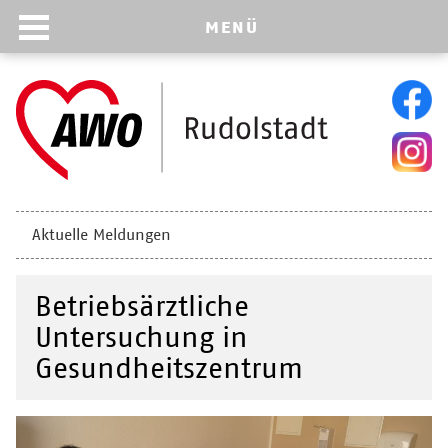
MENÜ
Navigation
Aktuelle Meldungen
überspringen
Betriebsärztliche
Untersuchung in
Gesundheitszentrum