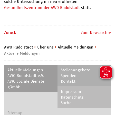
solche Untersuchung im neu eröffneten
Gesundheitszentrum der AWO Rudolstadt
statt.
Zurück
Zum Newsarchiv
AWO Rudolstadt
Über uns
Aktuelle Meldungen
Aktuelle Meldungen
Navigation
Navigation
Aktuelle Meldungen
Stellenangebote
überspringen
überspringen
AWO Rudolstadt e.V.
Spenden
AWO Soziale Dienste
Kontakt
gGmbH
Navigation
Impressum
überspringen
Datenschutz
Suche
Navigation
Sitemap