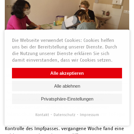
Die Webseite verwendet Cookies: Cookies helfen
uns bei der Bereitstellung unserer Dienste. Durch
die Nutzung unserer Dienste erklären Sie sich
damit einverstanden, dass wir Cookies setzen.
Alle akzeptieren
AWO News vom 26. April 2021
Alle ablehnen
Unseren Mitarbeiter/innen bieten wir regelmäßige
Privatsphäre-Einstellungen
betriebsärztliche Untersuchungen an. Je nach
Berufsgruppe und Tätigkeit werden verschiedene
Untersuchungen von Frau Dr. Hansen und ihrer Kollegin
Kontakt
Datenschutz
Impressum
durchgeführt, bspw. Sehtests, Blutdruckmessung und
Kontrolle des Impfpasses. vergangene Woche fand eine