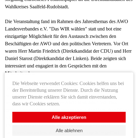
Wahlkreises Saalfeld-Rudolstadt.
Die Veranstaltung fand im Rahmen des Jahresthemas des AWO
Landesverbandes e.V. "Das WIR wählen" statt und bot eine
einzigartige Möglichkeit für den Austausch zwischen den
Beschäftigten der AWO und den politischen Vertretern. Vor Ort
waren Herr Martin Friedrich (Direktkandidat der CDU) und Herr
Daniel Starost (Direktkandidat der Linken). Beide zeigten sich
interessiert und engagiert in den Gesprächen mit den
Mitarbeitenden.
Die Webseite verwendet Cookies: Cookies helfen uns bei
Den Workshops, die diesem Treffen vorausgingen, nahmen
der Bereitstellung unserer Dienste. Durch die Nutzung
zahlreiche Mitarbeiter*innen und Ehrenamtliche aus
unserer Dienste erklären Sie sich damit einverstanden,
verschiedensten Bereichen der AWO Rudolstadt teil. Dazu
dass wir Cookies setzen.
zählten unter anderem Vertreter*innen aus den Bereichen Pflege,
Alle akzeptieren
Kindergärten, Schulen, Schulsozialarbeit, Quartiersmanagement
und dem Service-Bereich. Mit Unterstützung des AWO
Alle ablehnen
Landesverbandes konnten inspirierende Gespräche geführt