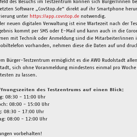
feld des Besuchs im Testzentrum können sich Bürger/innen be
etzten Software „CovStop.de“ direkt auf ihr Smartphone herunt
rierung unter
https://app.covstop.de
notwendig.
er neuen digitalen Verwaltung ist eine Wartezeit nach der T
gebnis kommt per SMS oder E-Mail und kann auch in die Cor
men mit Technik oder Anmeldung sind die Mitarbeiter/innen i
obiltelefon vorhanden, nehmen diese die Daten auf und druck
em Bürger-Testzentrum ermöglicht es die AWO Rudolstadt allen
tadt, sich ohne Voranmeldung mindestens einmal pro Woche 
testen zu lassen.
ffnungszeiten des Testzentrums auf einen Blick:
: 08:30 - 11:00 Uhr
ch: 08:00 - 15:00 Uhr
g: 08:30 - 17:00 Uhr
g: 08:00 - 12:00 Uhr
ungen vorbehalten!