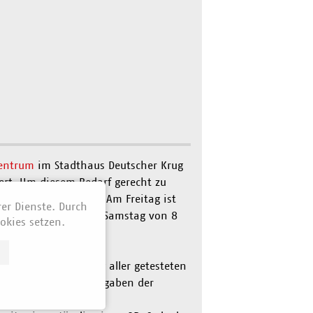
entrum
im Stadthaus Deutscher Krug
iert. Um diesem Bedarf gerecht zu
ten an diesen Tagen: Am Freitag ist
rer Dienste. Durch
 17 Uhr geöffnet; am Samstag von 8
okies setzen.
s die Datenerfassung aller getesteten
Verband den neuen Vorgaben der