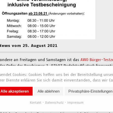
News vom 25. August 2021
ondere an Freitagen und Samstagen ist das
AWO Bürger-Testz
 der Opfer des Faschismus 1, 07407 Rudolstadt) stark frequent
, reagiert der Verband mit einer Erweiterung der Öffnungszei
endet Cookies: Cookies helfen uns bei der Bereitstellung unse
stzentrum ab sofort durchgängig in der Zeit von 8.30 Uhr bis
er Dienste erklären Sie sich damit einverstanden, dass wir Co
 Uhr.
Alle akzeptieren
Alle ablehnen
Privatsphäre-Einstellungen
 Rudolstädter Testzentrum ist bereits seit 1. August 2021, das
en nun ausschließlich elektronisch erfolgt. Damit folgt der 
Kontakt
Datenschutz
Impressum
regierung für Bürger-Testzentren.