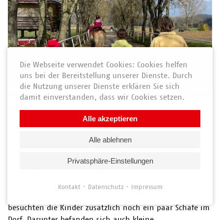
Die Webseite verwendet Cookies: Cookies helfen
uns bei der Bereitstellung unserer Dienste. Durch
die Nutzung unserer Dienste erklären Sie sich
damit einverstanden, dass wir Cookies setzen.
AWO News vom 11. April 2023
Alle akzeptieren
Die Gruppe 4 der stationären Kinder- und
Alle ablehnen
Jugendhilfeeinrichtung „BR-AWO Land“ in Sitzendorf
besuchte am vergangenen Ostersonntag bei herrlichem
Privatsphäre-Einstellungen
Frühlingswetter das Haflinger-Gestüt in Meura. Jedes
Kind durfte dabei einmal auf einem richtigen Haflinger
Kontakt
Datenschutz
Impressum
reiten. Nach einem gemeinsamen Kaffee trinken
besuchten die Kinder zusätzlich noch ein paar Schafe im
Dorf. Darunter befanden sich auch kleine