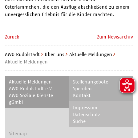
Osterlämmchen, die den Ausflug abschließend zu einem
unvergesslichen Erlebnis für die Kinder machten.
Zurück
Zum Newsarchiv
AWO Rudolstadt
Über uns
Aktuelle Meldungen
Aktuelle Meldungen
Navigation
Navigation
Aktuelle Meldungen
Stellenangebote
überspringen
überspringen
AWO Rudolstadt e.V.
Spenden
AWO Soziale Dienste
Kontakt
gGmbH
Navigation
Impressum
überspringen
Datenschutz
Suche
Navigation
Sitemap