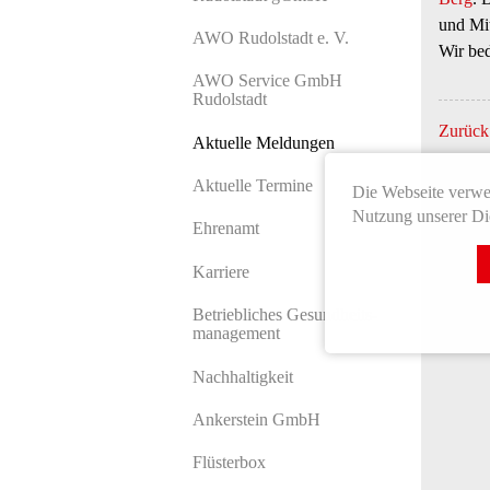
und Mit
AWO Rudolstadt e. V.
Wir bed
AWO Service GmbH
Rudolstadt
Zurück
Aktuelle Meldungen
Aktuelle Termine
Die Webseite verwen
Nutzung unserer Die
Ehrenamt
Karriere
Betriebliches Gesundheits­
manage­ment
Nachhaltigkeit
Ankerstein GmbH
Flüsterbox