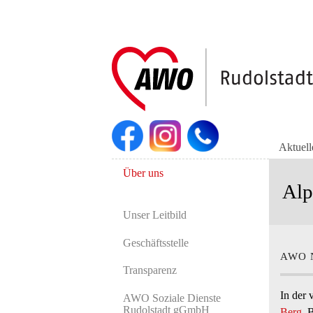
Navigation
überspringen
Aktuel
Navigation
Über uns
überspringen
Alp
Unser Leitbild
Geschäftsstelle
AWO N
Transparenz
In der
AWO Soziale Dienste
Rudolstadt gGmbH
Berg
. 