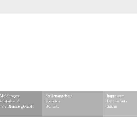
on
Navigation
Navigation
 Meldungen
Stellenangebote
Impressum
ngen
überspringen
überspringen
lstadt e.V.
Spenden
Datenschutz
iale Dienste gGmbH
Kontakt
Suche