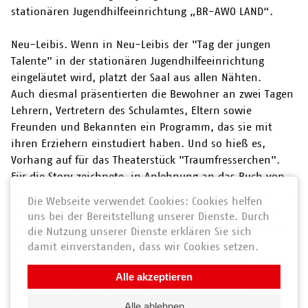
stationären Jugendhilfeeinrichtung „BR-AWO LAND“.
Neu-Leibis. Wenn in Neu-Leibis der "Tag der jungen
Talente" in der stationären Jugendhilfeeinrichtung
eingeläutet wird, platzt der Saal aus allen Nähten.
Auch diesmal präsentierten die Bewohner an zwei Tagen
Lehrern, Vertretern des Schulamtes, Eltern sowie
Freunden und Bekannten ein Programm, das sie mit
ihren Erziehern einstudiert haben. Und so hieß es,
Vorhang auf für das Theaterstück "Traumfresserchen".
Für die Story zeichnete, in Anlehnung an das Buch von
Michael Ende, erneut Kerstin Lüddicke verantwortlich. Sie
Die Webseite verwendet Cookies: Cookies helfen
ist als Teamleiter in der Einrichtung tätig und hatte für
uns bei der Bereitstellung unserer Dienste. Durch
das Projekt einmal mehr den organisatorischen Hut auf.
die Nutzung unserer Dienste erklären Sie sich
Während also die Hobbyschauspieler die Kostüme
damit einverstanden, dass wir Cookies setzen.
überstreiften, geschminkt wurden und noch ein letztes
Mal an den Textpassagen feilten, harrten die Zuschauer
Alle akzeptieren
bereits erwartungsvoll im vollbesetzten Saal. Die
Alle ablehnen