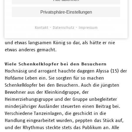
Geschichte handelt vom Traumfresserchen, einem
kleinen Männchen, das im Schloss lebt und die
Privatsphäre-Einstellungen
Albträume der Bewohner frisst. Die Rolle schien dem
elfjährigen Nico auf den Leib geschrieben zu sein. Ebenso
Kontakt
Datenschutz
Impressum
wie Laura (12), die in die Rolle der eitlen Prinzessin
geschlüpft war. Auch Lucas (16) stellte den verträumten
und etwas langsamen König so dar, als hätte er nie
etwas anderes gemacht.
Viele Schenkelklopfer bei den Besuchern
Hochnäsig und arrogant hauchte dagegen Alyssa (15) der
Hofdame Leben ein. Sie sorgten für so machen
Schenkelklopfer bei den Besuchern. Auch die jüngsten
Bewohner aus der Kleinkindgruppe, der
Heimerziehungsgruppe und der Gruppe unbegleiteter
minderjähriger Ausländer steuerten einen Beitrag bei.
Verschiedene Tanzeinlagen, die geschickt in die
Handlung eingearbeitet wurden, peppten das Stück auf,
und der Rhythmus steckte stets das Publikum an. Alle