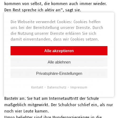
kommen von selbst, die kommen auch immer wieder.
Den Rest spreche ich aktiv an", sagt sie.
Die Webseite verwendet Cookies: Cookies helfen
Freiwilligkeit, Vertraulichkeit, Kostenfreiheit,
uns bei der Bereitstellung unserer Dienste. Durch
Unabhängigkeit und Neutralität sind die Grundsätze
die Nutzung unserer Dienste erklären Sie sich
ihrer Arbeit, zu der auch Gespräche mit Eltern und
damit einverstanden, dass wir Cookies setzen.
Lehrern und eine umfangreiche Dokumentation gehören.
Ihrer Schätzung nach hat sie mit rund 80 der knapp 200
Alle akzeptieren
Schüler an der Oberweißbacher Regelschule Kontakt.
Sie bietet in drei Klassen mit je einer Wochenstunde
Alle ablehnen
soziales Kompetenztraining an, zudem ein spezielles
Programm über soziales Lernen, bei dem es um Dinge
Privatsphäre-Einstellungen
wie Selbstvertrauen, Zuhören, Kommunikation und
Feedback geht. Seit drei Jahren hält sie flexible
Kontakt
Datenschutz
Impressum
Unterrichtsstunden, bietet praktisches Englisch und
Basteln an. Sie hat am Internetauftritt der Schule
maßgeblich mitgewirkt. Der Schulchor schlief ein, als nur
noch vier Leute kamen.
Umso beliebter sind ihre Hundespaziergänge in die