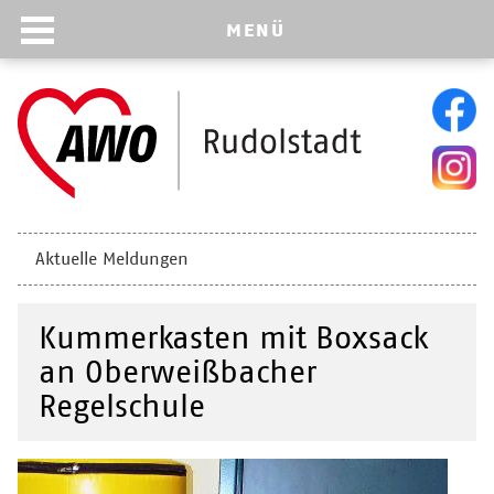
MENÜ
Navigation
Aktuelle Meldungen
überspringen
Kummerkasten mit Boxsack
an Oberweißbacher
Regelschule