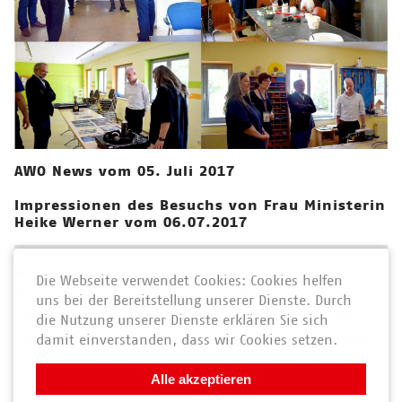
AWO News vom 05. Juli 2017
Impressionen des Besuchs von Frau Ministerin
Heike Werner vom 06.07.2017
Ministerin besucht Landkreis
Die Webseite verwendet Cookies: Cookies helfen
Rudolstadt. Thüringens Ministerin für Arbeit, Soziales,
uns bei der Bereitstellung unserer Dienste. Durch
Gesundheit, Frauen und Familie, Heike Werner (Linke),
die Nutzung unserer Dienste erklären Sie sich
setzt am Donnerstag ihre Sommertour durch Thüringen
damit einverstanden, dass wir Cookies setzen.
fort. Am dritten Tag der Tour ist ein Besuchsprogramm
Alle akzeptieren
im Landkreis Saalfeld-Rudolstadt vorgesehen.