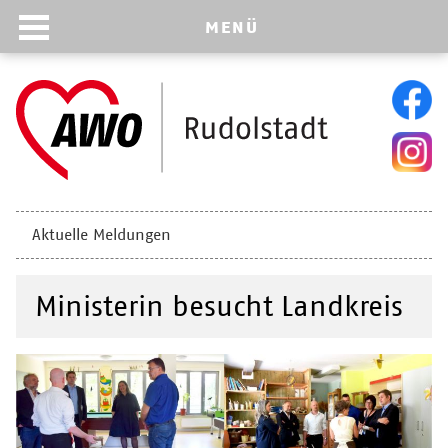
MENÜ
Navigation
Aktuelle Meldungen
überspringen
Ministerin besucht Landkreis