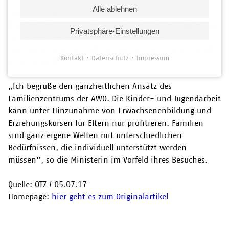
Alle ablehnen
Stationen sind die Aesculap-Apotheke in Bad
Blankenburg, die Außenstelle der Landvolkbildung in der
Privatsphäre-Einstellungen
Trommsdorffstraße in Rudolstadt und das
Familienzentrum der AWO in der Friedrich-Fröbel-Straße
Kontakt
Datenschutz
Impressum
in Rudolstadt.
„Ich begrüße den ganzheitlichen Ansatz des
Familienzentrums der AWO. Die Kinder- und Jugendarbeit
kann unter Hinzunahme von Erwachsenenbildung und
Erziehungskursen für Eltern nur profitieren. Familien
sind ganz eigene Welten mit unterschiedlichen
Bedürfnissen, die individuell unterstützt werden
müssen“, so die Ministerin im Vorfeld ihres Besuches.
Quelle: OTZ
/ 05.07.
17
Homepage:
hier geht es zum Originalartikel