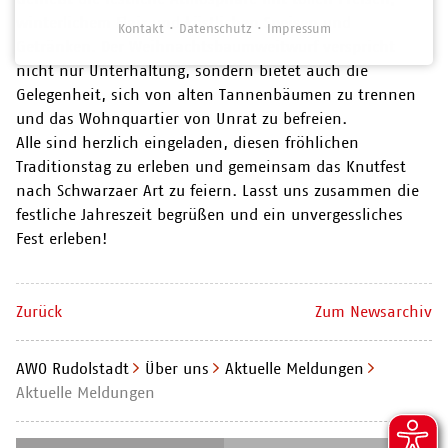
winterlichem Flair und köstlichen Speisen und
Kontakt
Datenschutz
Impressum
Getränken. Der Weihnachtsbaumweitwurf verspricht
nicht nur Unterhaltung, sondern bietet auch die
Gelegenheit, sich von alten Tannenbäumen zu trennen
und das Wohnquartier von Unrat zu befreien.
Alle sind herzlich eingeladen, diesen fröhlichen
Traditionstag zu erleben und gemeinsam das Knutfest
nach Schwarzaer Art zu feiern. Lasst uns zusammen die
festliche Jahreszeit begrüßen und ein unvergessliches
Fest erleben!
Zurück
Zum Newsarchiv
AWO Rudolstadt
Über uns
Aktuelle Meldungen
Aktuelle Meldungen