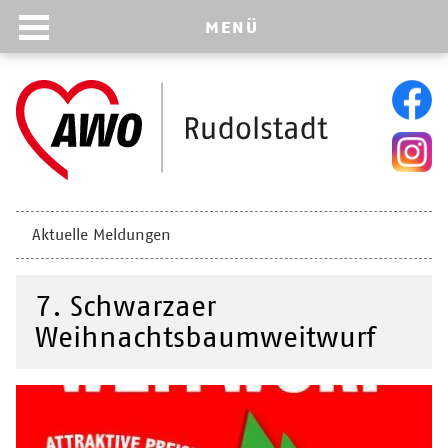
MENÜ
Navigation
Aktuelle Meldungen
überspringen
7. Schwarzaer
Weihnachtsbaumweitwurf