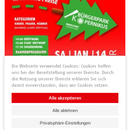
AWO News vom 02. Januar 2024
Die Webseite verwendet Cookies: Cookies helfen
uns bei der Bereitstellung unserer Dienste. Durch
die Nutzung unserer Dienste erklären Sie sich
++++ Veranstaltungsinformation ++++
damit einverstanden, dass wir Cookies setzen.
Der Schwarzaer Weihnachtsbaumweitwurf ist zurück! Am
Samstag, dem 06. Januar 2024, ab 14:00 Uhr im
Alle akzeptieren
Bürgerpark Kopernikus Schwarza Nord erwartet euch ein
winterliches Spektakel für die ganze Familie! Freut euch
Alle ablehnen
auf spannende Wettbewerbe in verschiedenen
Kategorien für Kinder, Frauen und Männer.
Privatsphäre-Einstellungen
Genießt die festliche Atmosphäre mit tollen Preisen,