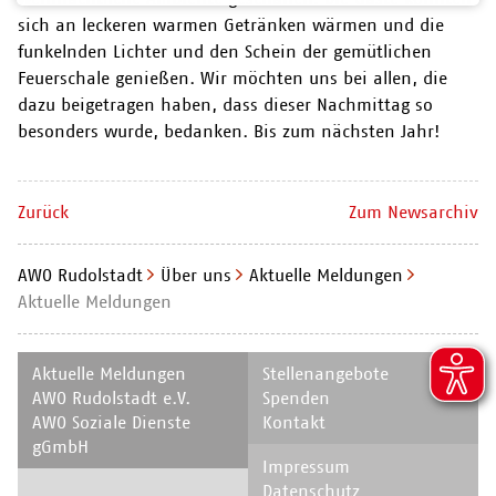
sich an leckeren warmen Getränken wärmen und die
funkelnden Lichter und den Schein der gemütlichen
Feuerschale genießen. Wir möchten uns bei allen, die
dazu beigetragen haben, dass dieser Nachmittag so
besonders wurde, bedanken. Bis zum nächsten Jahr!
Zurück
Zum Newsarchiv
AWO Rudolstadt
Über uns
Aktuelle Meldungen
Aktuelle Meldungen
Navigation
Navigation
Aktuelle Meldungen
Stellenangebote
überspringen
überspringen
AWO Rudolstadt e.V.
Spenden
AWO Soziale Dienste
Kontakt
gGmbH
Navigation
Impressum
überspringen
Datenschutz