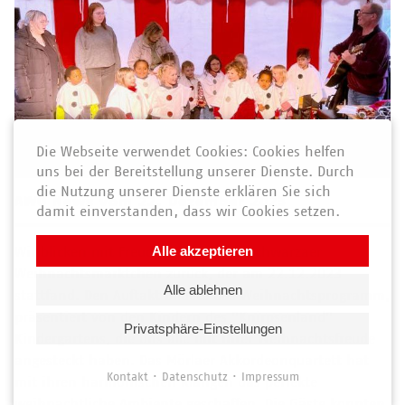
Die Webseite verwendet Cookies: Cookies helfen
uns bei der Bereitstellung unserer Dienste. Durch
die Nutzung unserer Dienste erklären Sie sich
AWO News vom 22. Dezember 2023
damit einverstanden, dass wir Cookies setzen.
Wir blicken mit Freude auf unser 4. Schwarzaer
Alle akzeptieren
Weihnachtsmärktchen zurück, der am 22.12.2023
Alle ablehnen
stattfand. Den Auftakt bildete das Weihnachtsprogramm,
präsentiert von den Kindern des "Knirpsenland"
Privatsphäre-Einstellungen
Kindergartens, die uns alle mit ihrer Weihnachtsfreude
angesteckt haben. Das Mörlaer Akkordeonquartett hat
Kontakt
Datenschutz
Impressum
mit ihren harmonischen Klängen das perfekte
weihnachtliche Ambiente geschaffen. Die Gäste konnten