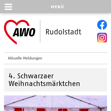
MENÜ
Navigation
Aktuelle Meldungen
überspringen
4. Schwarzaer
Weihnachtsmärktchen