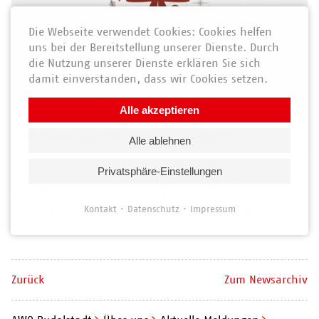
Die Webseite verwendet Cookies: Cookies helfen
uns bei der Bereitstellung unserer Dienste. Durch
die Nutzung unserer Dienste erklären Sie sich
damit einverstanden, dass wir Cookies setzen.
Alle akzeptieren
AWO News vom 30. November 2023
Alle ablehnen
Privatsphäre-Einstellungen
Der erste Advent ist da und mit ihm beginnt die
gemütlichste Zeit des Jahres! Die AWO Rudolstadt
Kontakt
Datenschutz
Impressum
wünscht euch eine besinnliche und stimmungsvolle
Adventszeit.
Zurück
Zum Newsarchiv